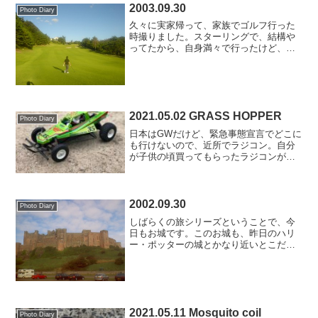
2003.09.30
Photo Diary
久々に実家帰って、家族でゴルフ行った
時撮りました。スターリングで、結構や
ってたから、自身満々で行ったけど、ス
コアは散々やった。ドライバー難しす
ぎ。ま、もう少し年取ったら、練習しよ
っかな。かなりいい天気やったので、ア
ップしました。ていうか、こ...
2021.05.02 GRASS HOPPER
Photo Diary
日本はGWだけど、緊急事態宣言でどこに
も行けないので、近所でラジコン。自分
が子供の頃買ってもらったラジコンがこ
のグラスホッパー。30年以上経っている
のに、デザインのふるさを全く感じな
い。ナイキのスニーカーといい、タミヤ
製品といい、80年代、...
2002.09.30
Photo Diary
しばらくの旅シリーズということで、今
日もお城です。このお城も、昨日のハリ
ー・ポッターの城とかなり近いとこだっ
たと言う事しか覚えてない。ここで重大
事実発覚、なんとこの城にクラスメイト
が住んでてたらしい。俺のクラスメイト
は、昔かなり金持ちやった...
2021.05.11 Mosquito coil
Photo Diary