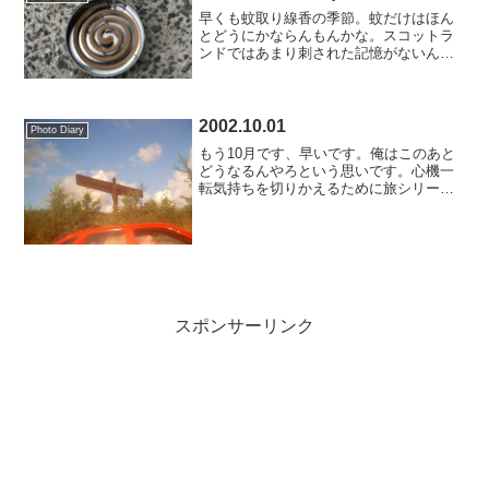
早くも蚊取り線香の季節。蚊だけはほん
とどうにかならんもんかな。スコットラ
ンドではあまり刺された記憶がないんだ
けど、寒いから？
2002.10.01
Photo Diary
もう10月です、早いです。俺はこのあと
どうなるんやろという思いです。心機一
転気持ちを切りかえるために旅シリーズ
は今日で終わりにします。またスターリ
ングとその近郊のいつもの風景をお届け
しようと思う。ラストを飾るのは、何と
かの像(名前覚えろっち...
スポンサーリンク