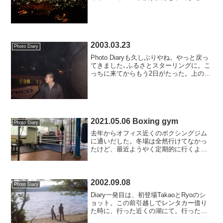
ん）いよいよ2003年が始まりました。ス
ターリングから少しずつ離れつつありま
すが、今年もがんばっていきますので、
掲示板のほうメッセー...
2003.03.23
Photo Diary
Photo Diaryも久しぶりやね。やっと戻っ
てきました､ふるさとスターリングに。こ
っちに来てからもう2日がたった。上の写
真は久しぶりの再開を祝して､ラマダ先生
に出てもらいました。後ろにちっちゃく
写ってるのが､ウォーレスモニュメントで
す。
2021.05.06 Boxing gym
Photo Diary
去年からオフィス近くのボクシングジム
に通いだした。冬場は全然行けてなかっ
たけど、最近ようやく定期的に行くよう
に。体が重すぎて、1ラウンドももたない
けどね。ま、コツコツ続けていこうと思
います。
2002.09.08
Photo Diary
Diary一発目は、初登場TakaoとRyoのシ
ョット。この前引越しでレンタカー借り
た時に、行った近くの湖にて。行ったの
は一週間くらい前です、一発目なので、