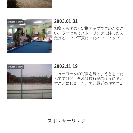
日記じゃないけど、許して。いやー、青
春してますわ。
2003.01.31
Photo Diary
相変わらずの不定期アップでごめんなさ
い。ラマはもうスターリングに帰ったん
だけど、いい写真だったので、アップし
ます。最終日にビリヤードした時のもの
です。この8番ボール入ったっけ?
2002.11.19
Photo Diary
ニューヨークの写真を続けようと思った
んですけど、それは旅行紀のほうにまわ
すことにしました。で、最近の僕です
が、日銭が必要なので、バイトしてま
す。かなりの力仕事です。スケート場作
ってます。もともとテニス場だったとこ
ろにスケート場を作っています...
スポンサーリンク